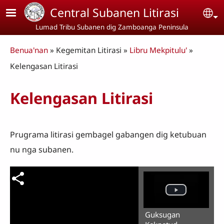
Skip to main content
Central Subanen Litirasi
Se
Lumad Tribu Subanen dig Zamboanga Peninsula
Breadcrumb
Benua'nan
Kegemitan Litirasi
Libru Mekpitulu'
Kelengasan Litirasi
Kelengasan Litirasi
Prugrama litirasi gembagel gabangen dig ketubuan
nu nga subanen.
Guksugan