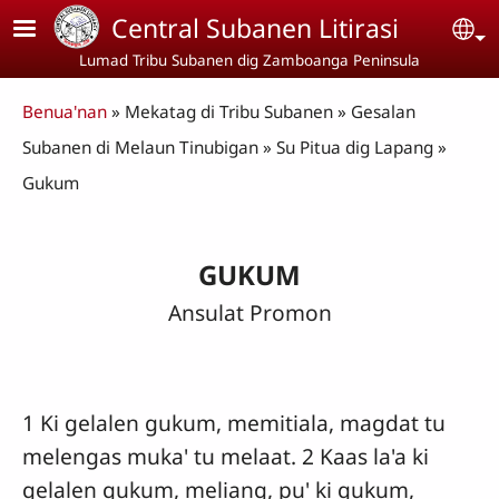
Skip to main content
Central Subanen Litirasi
Se
Lumad Tribu Subanen dig Zamboanga Peninsula
Breadcrumb
Benua'nan
Mekatag di Tribu Subanen
Gesalan
Subanen di Melaun Tinubigan
Su Pitua dig Lapang
Gukum
GUKUM
Ansulat Promon
1 Ki gelalen gukum, memitiala, magdat tu
melengas muka' tu melaat. 2 Kaas la'a ki
gelalen gukum, meliang, pu' ki gukum,