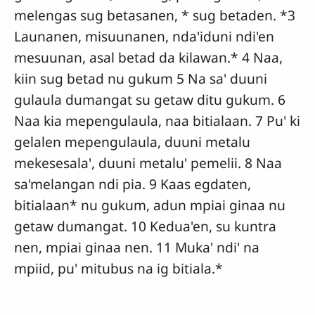
melengas sug betasanen, * sug betaden. *3
Launanen, misuunanen, nda'iduni ndi'en
mesuunan, asal betad da kilawan.* 4 Naa,
kiin sug betad nu gukum 5 Na sa' duuni
gulaula dumangat su getaw ditu gukum. 6
Naa kia mepengulaula, naa bitialaan. 7 Pu' ki
gelalen mepengulaula, duuni metalu
mekesesala', duuni metalu' pemelii. 8 Naa
sa'melangan ndi pia. 9 Kaas egdaten,
bitialaan* nu gukum, adun mpiai ginaa nu
getaw dumangat. 10 Kedua'en, su kuntra
nen, mpiai ginaa nen. 11 Muka' ndi' na
mpiid, pu' mitubus na ig bitiala.*